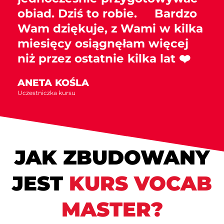
obiad. Dziś to robie. Bardzo
Wam dziękuje, z Wami w kilka
miesięcy osiągnęłam więcej
niż przez ostatnie kilka lat ❤️
ANETA KOŚLA
Uczestniczka kursu
JAK ZBUDOWANY
JEST
KURS VOCAB
MASTER?