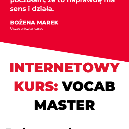
sens i działa.
BOŻENA MAREK
Uczestniczka kursu
INTERNETOWY
KURS:
VOCAB
MASTER