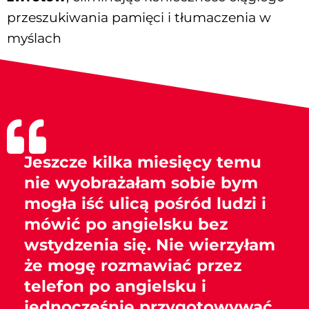
przeszukiwania pamięci i tłumaczenia w
myślach
Jeszcze kilka miesięcy temu
nie wyobrażałam sobie bym
mogła iść ulicą pośród ludzi i
mówić po angielsku bez
wstydzenia się. Nie wierzyłam
że mogę rozmawiać przez
telefon po angielsku i
jednocześnie przygotowywać