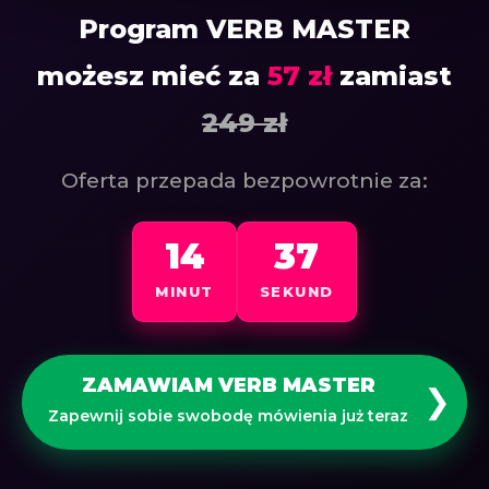
Program VERB MASTER
możesz mieć za
57 zł
zamiast
249 zł
Oferta przepada bezpowrotnie za:
14
36
MINUT
SEKUND
ZAMAWIAM VERB MASTER
❯
Zapewnij sobie swobodę mówienia już teraz