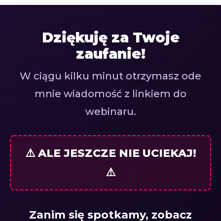
Dziękuję za Twoje
zaufanie!
W ciągu kilku minut otrzymasz ode
mnie wiadomość z linkiem do
webinaru.
⚠️ ALE JESZCZE NIE UCIEKAJ!
⚠️
Zanim się spotkamy, zobacz