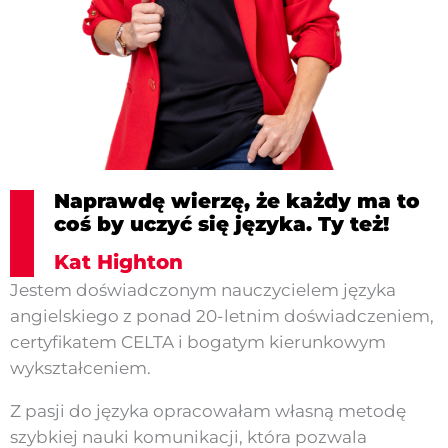
Naprawdę wierzę, że każdy ma to
coś by uczyć się języka. Ty też!
Kat Highton
Jestem doświadczonym nauczycielem języka
angielskiego z ponad 20-letnim doświadczeniem,
certyfikatem CELTA i bogatym kierunkowym
wykształceniem.
Z pasji do języka opracowałam własną metodę
szybkiej nauki komunikacji, która pozwala