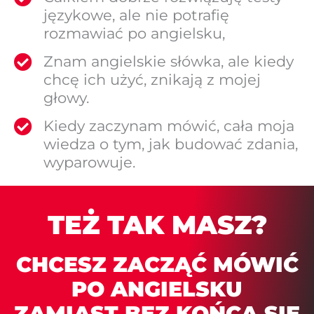
językowe, ale nie potrafię
rozmawiać po angielsku,
Znam angielskie słówka, ale kiedy
chcę ich użyć, znikają z mojej
głowy.
Kiedy zaczynam mówić, cała moja
wiedza o tym, jak budować zdania,
wyparowuje.
TEŻ TAK MASZ?
CHCESZ ZACZĄĆ MÓWIĆ
PO ANGIELSKU
ZAMIAST BEZ KOŃCA SIĘ