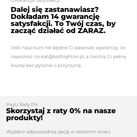
Gwarancja Satysfakcji
Dalej się zastanawiasz?
Dokładam 14 gwarancję
satysfakcji. To Twój czas, by
zacząć działać od ZARAZ.
Jeśli nasz kurs nie będzie Ci pasował, wystarczy, że
napiszesz na kat@kathighton.pl,
a zwrócę Ci pełną
kwotę
bez pytania o przyczynę.
PayU Raty 0%
Skorzystaj z raty 0% na nasze
produkty!​
Wybierz odpowiednią opcję w ostatnim kroku