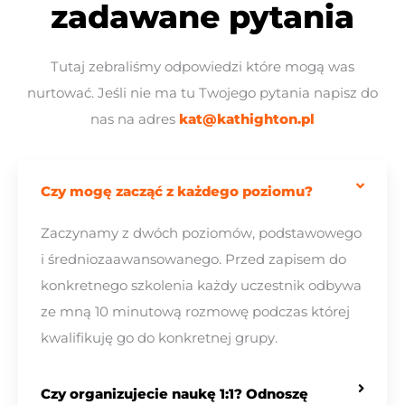
zadawane pytania
Tutaj zebraliśmy odpowiedzi które mogą was
nurtować. Jeśli nie ma tu Twojego pytania napisz do
nas na adres
kat@kathighton.pl
Czy mogę zacząć z każdego poziomu?​
Zaczynamy z dwóch poziomów, podstawowego
i średniozaawansowanego. Przed zapisem do
konkretnego szkolenia każdy uczestnik odbywa
ze mną 10 minutową rozmowę podczas której
kwalifikuję go do konkretnej grupy.
Czy organizujecie naukę 1:1? Odnoszę