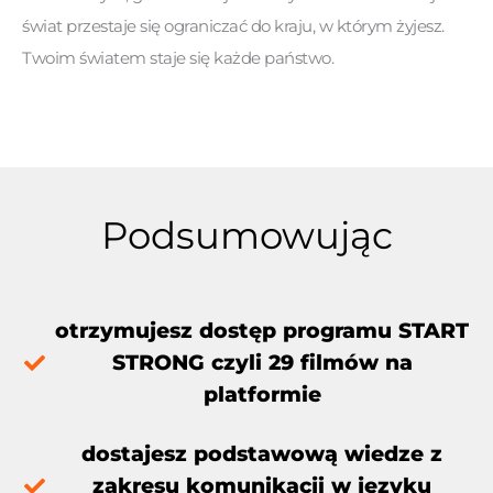
świat przestaje się ograniczać do kraju, w którym żyjesz.
Twoim światem staje się każde państwo.
Podsumowując
otrzymujesz dostęp programu START
STRONG czyli 29 filmów na
platformie
dostajesz podstawową wiedze z
zakresu komunikacji w języku