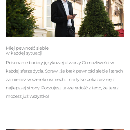
Miej pewność siebie
w każdej sytuacji
Pokonanie bariery językowej otworzy Ci możliwości w
każdej sferze życia. Sprawi, że brak pewności siebie i strach
zamienisz w szeroki uśmiech. I nie tylko pokażesz się z
najlepszej strony. Poczujesz także radość z tego, że teraz
możesz już wszystko!