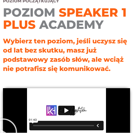
POZIOM POCZĄTKUJĄCY
POZIOM
SPEAKER 1
PLUS
ACADEMY
Wybierz ten poziom, jeśli uczysz się
od lat bez skutku, masz już
podstawowy zasób słów, ale wciąż
nie potrafisz się komunikować.