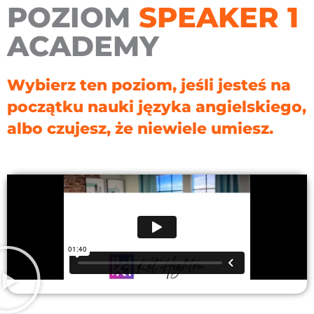
POZIOM
SPEAKER 1
ACADEMY
Wybierz ten poziom, jeśli jesteś na
początku nauki języka angielskiego,
albo czujesz, że niewiele umiesz.