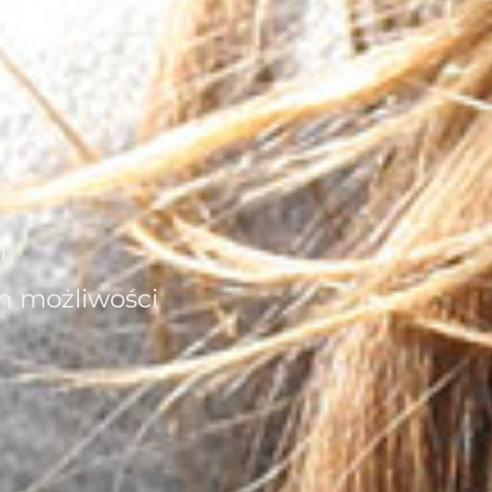
i
en możliwości