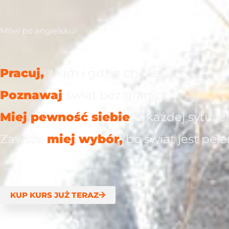
Mów po angielsku!
Pracuj,
z kim i gdzie chcesz
Poznawaj
świat bez granic
Miej pewność siebie
w każdej sytuacj
Zawsze
miej wybór,
bo świat jest peł
KUP KURS JUŻ TERAZ